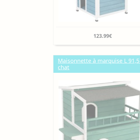
123.99€
Maisonnette à marquise L 91,5 x
chat